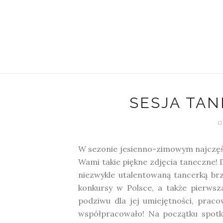
SESJA TAN
G
W sezonie jesienno-zimowym najczęś
Wami takie piękne zdjęcia taneczne! D
niezwykle utalentowaną tancerką brz
konkursy w Polsce, a także pierwsz
podziwu dla jej umiejętności, praco
współpracowało! Na początku spotka