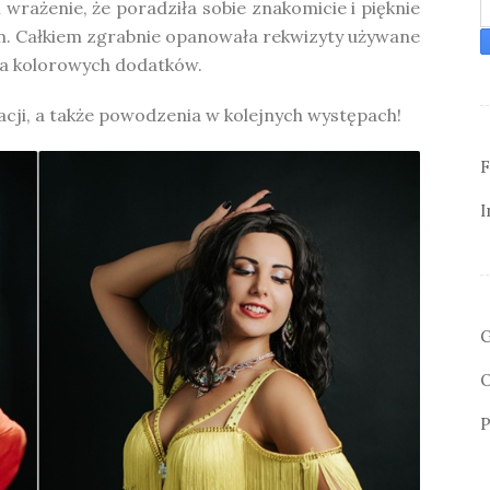
 wrażenie, że poradziła sobie znakomicie i pięknie
m. Całkiem zgrabnie opanowała rekwizyty używane
ka kolorowych dodatków.
racji, a także powodzenia w kolejnych występach!
F
I
G
O
P