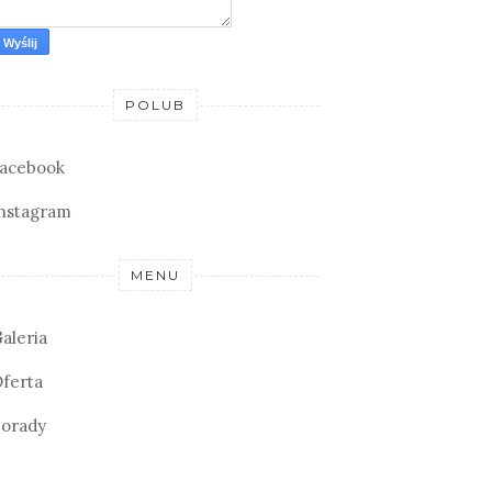
POLUB
acebook
nstagram
MENU
aleria
ferta
orady