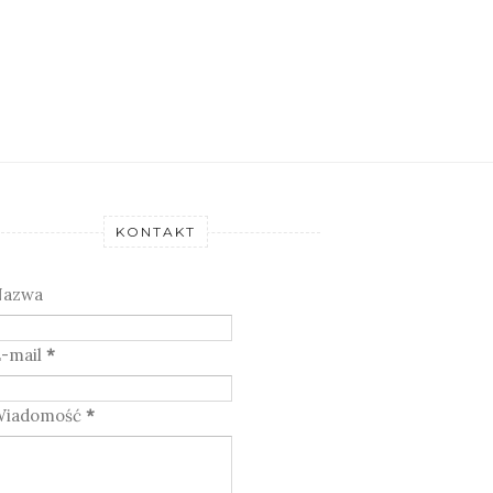
KONTAKT
Nazwa
-mail
*
Wiadomość
*