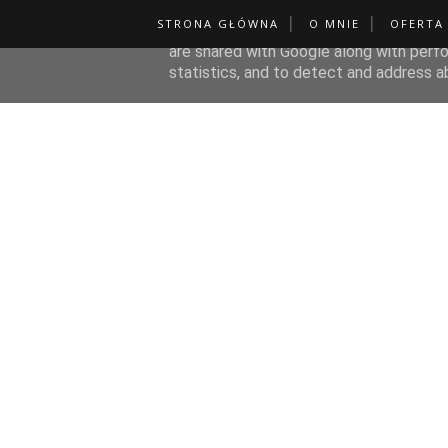
STRONA GŁÓWNA
O MNIE
OFERTA
This site uses cookies from Google to de
are shared with Google along with perfo
statistics, and to detect and address a