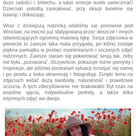
dużo radości i śmiechu, a takie emocje warto uwieczniać!
Dzieciaki potrafią zaskakiwać, przy okazji świetnie się
bawiąc i dokazując.
Wraz z dzisiejszą rodzinką udaliśmy się ponownie pod
Wrocław, na mocno już sfatygowaną przez deszcze i innych
odwiedzających ogromną makową łąkę. Sesja zdjęciowa w
plenerze to zawsze taka mała przygoda, po której zostaje
piękna pamiątka w postaci roześmianych i szczerych zdjęć
rodzinnych. Zawsze staram się pokierować sesją tak, żeby
nie była ,,pozowana". Oczywiście, pokazuje różne pomysły i
inspiracje, ale później pozwalam sytuacji rozwijać się samej
i po prostu z boku obserwuję i fotografuję. Dzięki temu na
zdjęciach widać dużą swobodę, naturalność i prawdziwe
uczucia. A tych zdecydowanie nie brakowało! Był czas na
wspólne ujęcia, indywidualne portrety, a także kilka
intymnych zdjęć we dwoje.