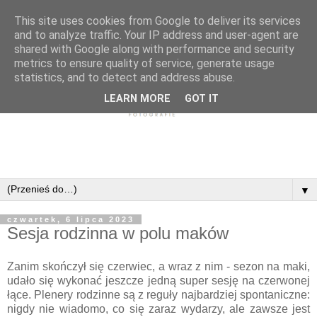
This site uses cookies from Google to deliver its services
and to analyze traffic. Your IP address and user-agent are
shared with Google along with performance and security
metrics to ensure quality of service, generate usage
statistics, and to detect and address abuse.
LEARN MORE
GOT IT
▼
czwartek, 6 lipca 2023
Sesja rodzinna w polu maków
Zanim skończył się czerwiec, a wraz z nim - sezon na maki,
udało się wykonać jeszcze jedną super sesję na czerwonej
łące. Plenery rodzinne są z reguły najbardziej spontaniczne:
nigdy nie wiadomo, co się zaraz wydarzy, ale zawsze jest